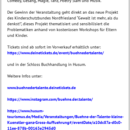
Comedy, Gesang, Magie, Tanz, Poetry Slam und Musik.
Der Gewinn der Veranstaltung geht direkt an das neue Projekt
des Kinderschutzbundes Nordfriesland “Gewalt ist mehr, als du
denkst!”, dieses Projekt thematisiert und sensibilisiert die
Problematiken anhand von kostenlosen Workshops für Eltern
und Kinder.
Tickets sind ab sofort im Vorverkauf erhältlich unter:
https://www.deinetickets.de/event/buehnedertalente/
und in der Schloss Buchhandlung in Husum.
Weitere Infos unter:
www.buehnedertalente.deinetickets.de
https://www.instagram.com/buehne.der.talente/
https://www.husum-
tourismus.de/Media/Veranstaltungen/Buehne-der-Talente-kleine-
Kuenstler-ganz-Gross-Auffuehrung#/eventDate/a10dc87a-d0c0-
11ee-878b-00163e2945d0