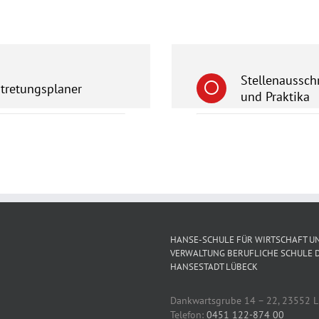
Stellenaussch
rtretungsplaner
und Praktika
HANSE-SCHULE FÜR WIRTSCHAFT U
VERWALTUNG BERUFLICHE SCHULE 
HANSESTADT LÜBECK
Dankwartsgrube 14 – 22, 23552 
Telefon:
0451 122-874 00