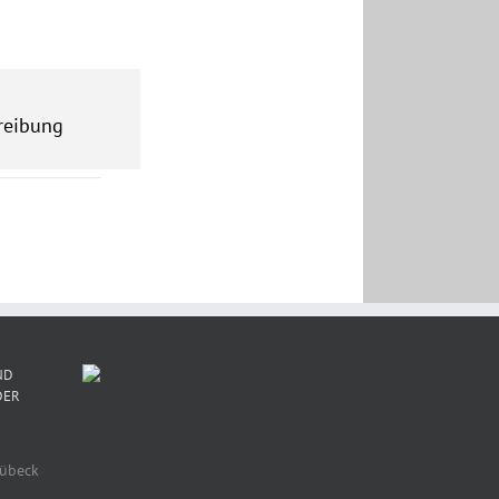
reibung
ND
DER
Lübeck