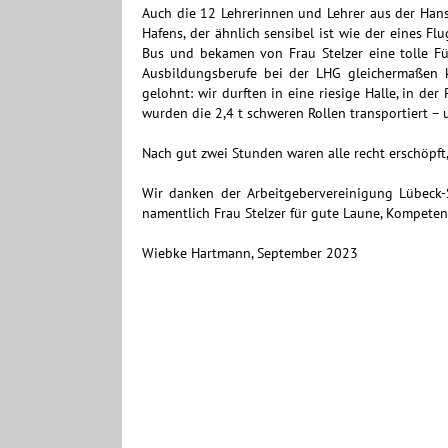
Auch die 12 Lehrerinnen und Lehrer aus der Han
Hafens, der ähnlich sensibel ist wie der eines Fl
Bus und bekamen von Frau Stelzer eine tolle Fü
Ausbildungsberufe bei der LHG gleichermaßen k
gelohnt: wir durften in eine riesige Halle, in der 
wurden die 2,4 t schweren Rollen transportiert 
Nach gut zwei Stunden waren alle recht erschöpft
Wir danken der Arbeitgebervereinigung Lübeck-
namentlich Frau Stelzer für gute Laune, Kompet
Wiebke Hartmann, September 2023