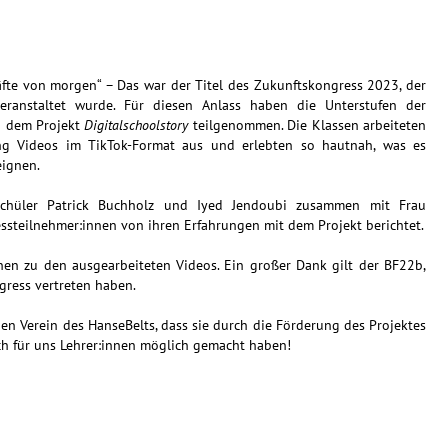
äfte von morgen“ – Das war der Titel des Zukunftskongress 2023, der
anstaltet wurde. Für diesen Anlass haben die Unterstufen der
n dem Projekt
Digitalschoolstory
teilgenommen. Die Klassen arbeiteten
ng Videos im TikTok-Format aus und erlebten so hautnah, was es
eignen.
chüler Patrick Buchholz und Iyed Jendoubi zusammen mit Frau
steilnehmer:innen von ihren Erfahrungen mit dem Projekt berichtet.
nnen zu den ausgearbeiteten Videos. Ein großer Dank gilt der BF22b,
gress vertreten haben.
den Verein des HanseBelts, dass sie durch die Förderung des Projektes
uch für uns Lehrer:innen möglich gemacht haben!