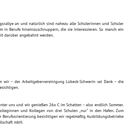
gsrallye an und natürlich sind nahezu alle Schülerinnen und Schüler
 in Berufe hineinzuschnuppern, die sie interessieren. So manch ein
eit darüber angebahnt werden.
n wir – der Arbeitgebervereinigung Lübeck-Schwerin sei Dank – die
esichtigen.
inter uns und wir genießen 26o C im Schatten – also endlich Sommer.
Kolleginnen und Kollegen von drei Schulen „nur“ in den Hafen. Zum
 Berufsorientierung besichtigen wir regelmäßig Ausbildungsbetriebe
llschaft mbH.