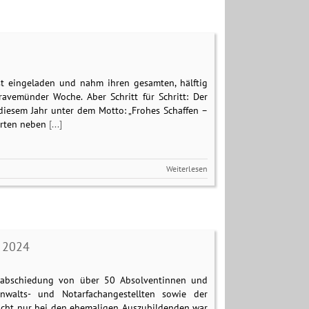
ast eingeladen und nahm ihren gesamten, hälftig
avemünder Woche. Aber Schritt für Schritt: Der
iesem Jahr unter dem Motto: „Frohes Schaffen –
erten neben
[...]
Weiterlesen
a 2024
erabschiedung von über 50 Absolventinnen und
anwalts- und Notarfachangestellten sowie der
icht nur bei den ehemaligen Auszubildenden war