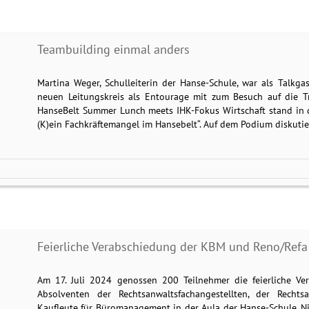
Teambuilding einmal anders
Martina Weger, Schulleiterin der Hanse-Schule, war als Talkg
neuen Leitungskreis als Entourage mit zum Besuch auf die Tr
HanseBelt Summer Lunch meets IHK-Fokus Wirtschaft stand in d
(K)ein Fachkräftemangel im Hansebelt“. Auf dem Podium diskuti
Feierliche Verabschiedung der KBM und Reno/Ref
Am 17. Juli 2024 genossen 200 Teilnehmer die feierliche V
Absolventen der Rechtsanwaltsfachangestellten, der Rechts
Kaufleute für Büromanagement in der Aula der Hanse-Schule. N