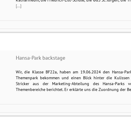
Katharineum, die Friedrich-List-Schule, die GGS St. Jürgen, die
[...]
Hansa-Park backstage
Wir, die Klasse BF22a, haben am 19.06.2024 den Hansa-Par
Themenpark bekommen und einen Blick hinter die Kulissen 
Stricker aus der Marketing-Abteilung des Hansa-Parks 
Themenbereiche berichtet. Er erklärte uns die Zuordnung der 