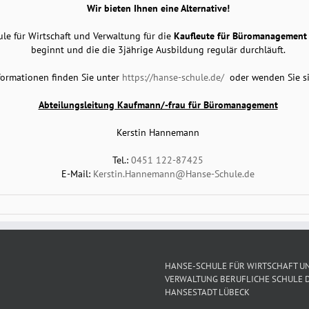
Wir bieten Ihnen eine Alternative!
ule für Wirtschaft und Verwaltung für die
Kaufleute für Büromanagement
beginnt und die die 3jährige Ausbildung regulär durchläuft.
formationen finden Sie unter
https://hanse-schule.de/
oder wenden Sie sic
Abteilungsleitung Kaufmann/-frau für Büromanagement
Kerstin Hannemann
Tel.:
0451 122-87425
E-Mail:
Kerstin.Hannemann@Hanse-Schule.de
HANSE-SCHULE FÜR WIRTSCHAFT U
VERWALTUNG BERUFLICHE SCHULE 
HANSESTADT LÜBECK