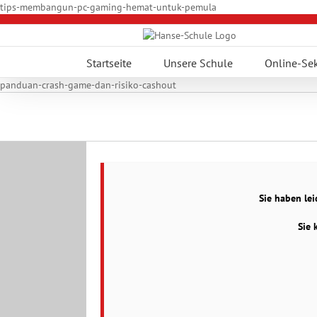
Zum
tips-membangun-pc-gaming-hemat-untuk-pemula
Inhalt
springen
Startseite
Unsere Schule
Online-Sek
panduan-crash-game-dan-risiko-cashout
Zeige
grösseres
Sie haben le
Bild
Sie 