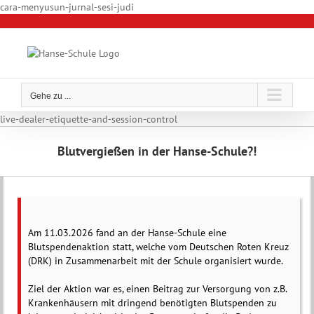
Zum
cara-menyusun-jurnal-sesi-judi
Inhalt
springen
Gehe zu ...
live-dealer-etiquette-and-session-control
Blutvergießen in der Hanse-Schule?!
Zeige
grösseres
Am 11.03.2026 fand an der Hanse-Schule eine
Bild
Blutspendenaktion statt, welche vom Deutschen Roten Kreuz
(DRK) in Zusammenarbeit mit der Schule organisiert wurde.
Ziel der Aktion war es, einen Beitrag zur Versorgung von z.B.
Krankenhäusern mit dringend benötigten Blutspenden zu